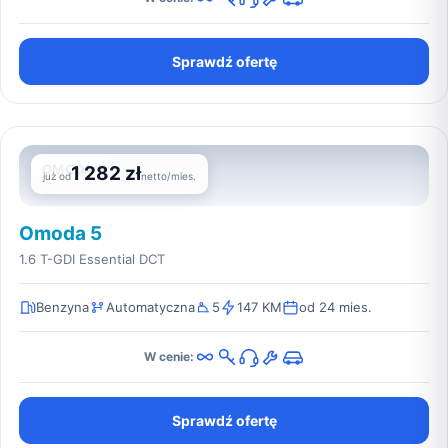
Sprawdź ofertę
OMODA 5
1 282 zł
już od
netto/mies.
Omoda 5
1.6 T-GDI Essential DCT
Benzyna
Automatyczna
5
147 KM
od 24 mies.
W cenie:
Sprawdź ofertę