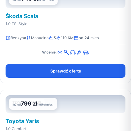
Škoda Scala
1.0 TSI Style
Benzyna
Manualna
5
110 KM
od 24 mies.
W cenie:
Sprawdź ofertę
TOYOTA YARIS
799 zł
już od
netto/mies.
Toyota Yaris
1.0 Comfort