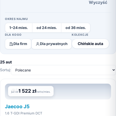
Wyczyść
OKRES NAJMU
1–24 mies.
od 24 mies.
od 36 mies.
DLA KOGO
KOLEKCJE
Chińskie auta
Dla firm
Dla prywatnych
25 aut
Sortuj:
JAECOO J5
1 522 zł
już od
netto/mies.
Jaecoo J5
1.6 T-GDI Premium DCT