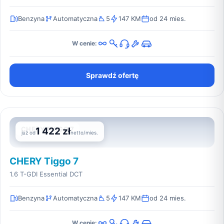
Benzyna
Automatyczna
5
147 KM
od 24 mies.
W cenie:
Sprawdź ofertę
CHERY TIGGO 7
1 422 zł
już od
netto/mies.
CHERY Tiggo 7
1.6 T-GDI Essential DCT
Benzyna
Automatyczna
5
147 KM
od 24 mies.
W cenie: