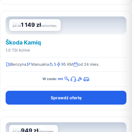
ŠKODA KAMIQ
1 149 zł
już od
netto/mies.
Škoda Kamiq
1.0 TSI Active
Benzyna
Manualna
5
95 KM
od 24 mies.
W cenie:
Sprawdź ofertę
ŠKODA SCALA
949 zł
już od
netto/mies.