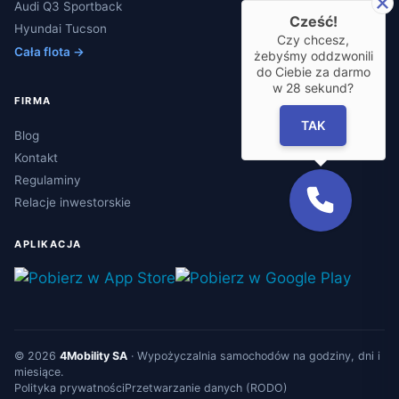
Audi Q3 Sportback
Cześć!
Hyundai Tucson
Czy chcesz,
Cała flota →
żebyśmy oddzwonili
do Ciebie za darmo
w
28
sekund?
FIRMA
TAK
Blog
Kontakt
Regulaminy
Relacje inwestorskie
APLIKACJA
© 2026
4Mobility SA
·
Wypożyczalnia samochodów
na godziny, dni i
miesiące.
Polityka prywatności
Przetwarzanie danych (RODO)