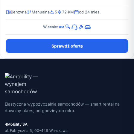
Benzyna
Manualna
5
72 KM
od 24 mies.
W cenie:
Sprawdź ofertę
Elastyczna wypożyczalnia samochodów — smart rental na
dowolny okres, od godziny do roku.
4Mobility SA
ul. Fabryczna 5, 00-446 Warszawa