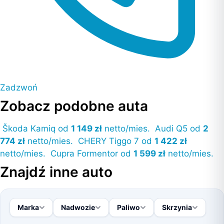
Zadzwoń
Zobacz podobne auta
Škoda Kamiq
od
1 149 zł
netto/mies.
Audi Q5
od
2
774 zł
netto/mies.
CHERY Tiggo 7
od
1 422 zł
netto/mies.
Cupra Formentor
od
1 599 zł
netto/mies.
Znajdź inne auto
Marka
Nadwozie
Paliwo
Skrzynia