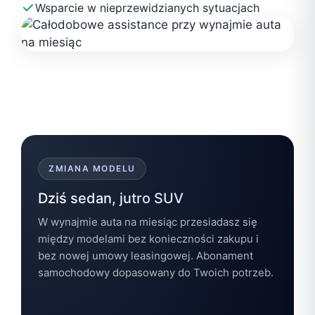
Wsparcie w nieprzewidzianych sytuacjach
ZMIANA MODELU
Dziś sedan, jutro SUV
W wynajmie auta na miesiąc przesiadasz się
między modelami bez konieczności zakupu i
bez nowej umowy leasingowej. Abonament
samochodowy dopasowany do Twoich potrzeb.