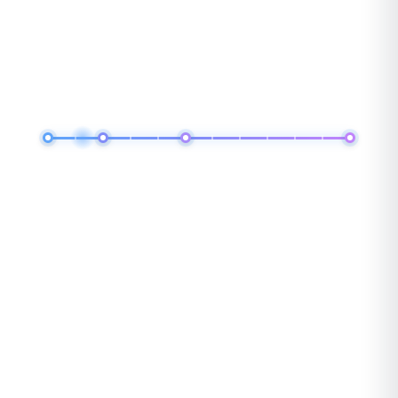
zobowiązań
Wynajem auta od 1 do 12 miesięcy — bez wpłaty
własnej i wieloletnich zobowiązań. Auto premium z
pełną obsługą w jednej miesięcznej fakturze.
WYBIERZ
DOWOLNY OKRES
— OD 1 DO 12 MIESIĘCY
1
3
6
12+
MIESIĄC
MIESIĄCE
MIESIĘCY
I DŁUŻEJ
i każdy miesiąc pomiędzy — sam decydujesz
Bez długoterminowych zobowiązań
Bez wpłaty własnej
Ubezpieczenie i serwis w cenie
Auto na jutro, nie za 6 tygodni