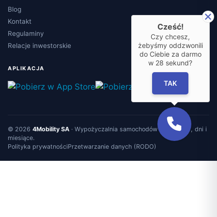
Blog
Kontakt
Cześć!
Regulaminy
Czy chcesz,
żebyśmy oddzwonili
Relacje inwestorskie
do Ciebie za darmo
w
28
sekund?
APLIKACJA
TAK
© 2026
4Mobility SA
·
Wypożyczalnia samochodów
na godziny, dni i
miesiące.
Polityka prywatności
Przetwarzanie danych (RODO)