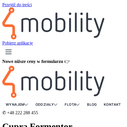
Przejdź do treści
Pobierz aplikację
Nowe niższe ceny w formularzu
👉
zarezerwuj teraz
WYNAJEM
ODDZIAŁY
FLOTA
BLOG
KONTAKT
✆ +48 222 288 455
Cupra Formentor