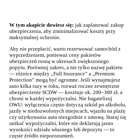
W tym akapicie dowiesz się:
jak zaplanować zakup
ubezpieczenia, aby zminimalizować koszty przy
maksymalnej ochronie.
Aby nie przepłacić, warto rezerwować samochód z
wyprzedzeniem, ponieważ ceny pakietów
ubezpieczeń rosną w okresach zwiększonego
popytu. Porównuj zakres, a nie tylko nazwę pakietu
— różnice między „Full Insurance” a „Premium
Protection” mogą być ogromne. Jeśli wynajmujesz
auto kilka razy w roku, rozważ roczne zewnętrzne
ubezpieczenie SCDW — kosztuje ok. 200–300 zł, a
chroni w każdej wypożyczalni. Nie bagatelizuj
OWU: wyłączenia często dotyczą szkód po alkoholu,
jazdy w niedozwolonych miejscach, wjazdu na plażę
czy użytkowania auta niezgodnie z umową. Staraj się
unikać wypożyczalni, które nie deklarują jasno
wysokości udziału własnego lub depozytu — to
częste źródło nieporozumień.