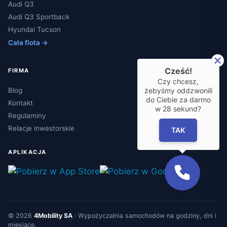
Audi Q3
Audi Q3 Sportback
Hyundai Tucson
Cała flota →
Cześć!
FIRMA
Czy chcesz,
żebyśmy oddzwonili
Blog
do Ciebie za darmo
Kontakt
w
28
sekund?
Regulaminy
Relacje inwestorskie
TAK
APLIKACJA
© 2026
4Mobility SA
·
Wypożyczalnia samochodów
na godziny, dni i
miesiące.