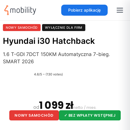
Pobierz aplikację
NOWY SAMOCHÓD
WYŁĄCZNIE DLA FIRM
Hyundai i30 Hatchback
1.6 T-GDI 7DCT 150KM Automatyczna 7-bieg.
SMART 2026
4.6/5 – (130 votes)
1 099 zł
od
netto / mies.
NOWY SAMOCHÓD
✓ BEZ WPŁATY WSTĘPNEJ