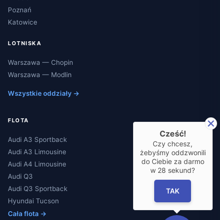
Poznań
Katowice
LOTNISKA
Warszawa — Chopin
Warszawa — Modlin
Wszystkie oddziały →
FLOTA
Cześć!
Audi A3 Sportback
Czy chcesz,
Audi A3 Limousine
żebyśmy oddzwonili
do Ciebie za darmo
Audi A4 Limousine
w
28
sekund?
Audi Q3
Audi Q3 Sportback
TAK
Hyundai Tucson
Cała flota →