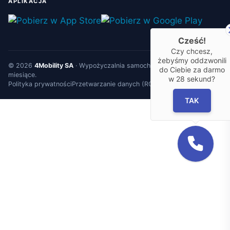
APLIKACJA
Cześć!
Czy chcesz,
żebyśmy oddzwonili
© 2026
4Mobility SA
·
Wypożyczalnia samochodów
na godziny, dni i
do Ciebie za darmo
miesiące.
w
28
sekund?
Polityka prywatności
Przetwarzanie danych (RODO)
TAK