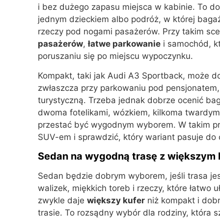
i bez dużego zapasu miejsca w kabinie. To do
jednym dzieckiem albo podróż, w której bagaż
rzeczy pod nogami pasażerów. Przy takim sc
pasażerów
,
łatwe parkowanie
i samochód, k
poruszaniu się po miejscu wypoczynku.
Kompakt, taki jak Audi A3 Sportback, może do
zwłaszcza przy parkowaniu pod pensjonatem, 
turystyczną. Trzeba jednak dobrze ocenić bagaż
dwoma fotelikami, wózkiem, kilkoma twardymi
przestać być wygodnym wyborem. W takim pr
SUV-em i sprawdzić, który wariant pasuje do c
Sedan na wygodną trasę z większym 
Sedan będzie dobrym wyborem, jeśli trasa jes
walizek, miękkich toreb i rzeczy, które łatwo
zwykle daje
większy kufer
niż kompakt i dobr
trasie. To rozsądny wybór dla rodziny, która 