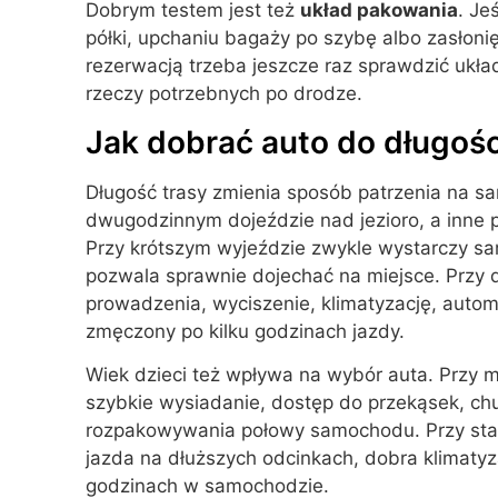
Dobrym testem jest też
układ pakowania
. Je
półki, upchaniu bagaży po szybę albo zasłonię
rezerwacją trzeba jeszcze raz sprawdzić ukła
rzeczy potrzebnych po drodze.
Jak dobrać auto do długości
Długość trasy zmienia sposób patrzenia na sa
dwugodzinnym dojeździe nad jezioro, a inne p
Przy krótszym wyjeździe zwykle wystarczy sa
pozwala sprawnie dojechać na miejsce. Przy dł
prowadzenia, wyciszenie, klimatyzację, automa
zmęczony po kilku godzinach jazdy.
Wiek dzieci też wpływa na wybór auta. Przy m
szybkie wysiadanie, dostęp do przekąsek, chu
rozpakowywania połowy samochodu. Przy star
jazda na dłuższych odcinkach, dobra klimatyz
godzinach w samochodzie.