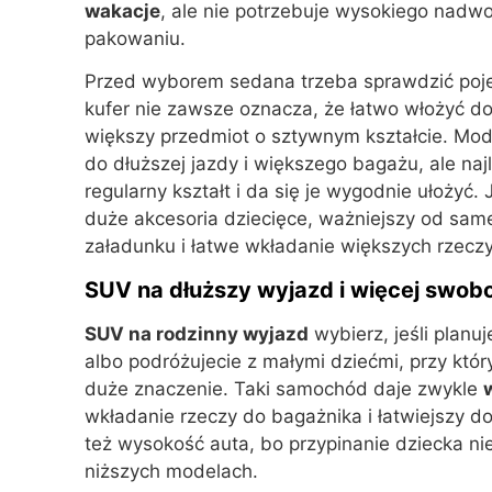
wakacje
, ale nie potrzebuje wysokiego nadwo
pakowaniu.
Przed wyborem sedana trzeba sprawdzić poje
kufer nie zawsze oznacza, że łatwo włożyć do
większy przedmiot o sztywnym kształcie. Mod
do dłuższej jazdy i większego bagażu, ale naj
regularny kształt i da się je wygodnie ułożyć
duże akcesoria dziecięce, ważniejszy od sa
załadunku i łatwe wkładanie większych rzeczy
SUV na dłuższy wyjazd i więcej swob
SUV na rodzinny wyjazd
wybierz, jeśli planuj
albo podróżujecie z małymi dziećmi, przy któr
duże znaczenie. Taki samochód daje zwykle
wkładanie rzeczy do bagażnika i łatwiejszy do
też wysokość auta, bo przypinanie dziecka n
niższych modelach.