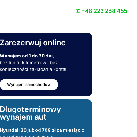
✆ +48 222 288 455
Zarezerwuj online
Wynajem od 1 do 30 dni
,
bez limitu kilometrów i bez
konieczności zakładania konta!
Wynajem samochodów
Długoterminowy
wynajem aut
Hyundai i30 już od 799 zł za miesiąc
z
ubezpieczeniem w cenie!