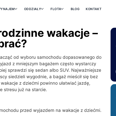
YNAJEM
ODDZIAŁY
FLOTA
BLOG
KONTAKT
rodzinne wakacje –
brać?
j zacząć od wyboru samochodu dopasowanego do
i wyjazd z mniejszym bagażem często wystarczy
epiej sprawdzi się sedan albo SUV. Najważniejsze
cy siedzieli wygodnie, a bagaż mieścił się bez
 wakacje z dziećmi powinno ułatwiać jazdę,
 stresu już na starcie.