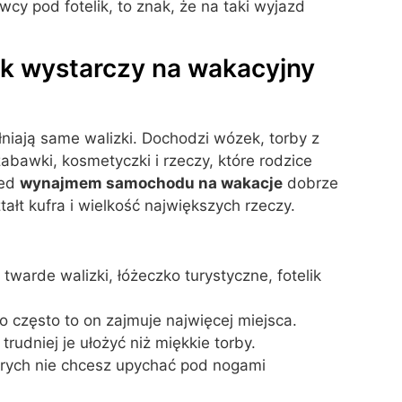
wcy pod fotelik, to znak, że na taki wyjazd
ik wystarczy na wakacyjny
niają same walizki. Dochodzi wózek, torby z
zabawki, kosmetyczki i rzeczy, które rodzice
zed
wynajmem samochodu na wakacje
dobrze
ałt kufra i wielkość największych rzeczy.
, twarde walizki, łóżeczko turystyczne, fotelik
bo często to on zajmuje najwięcej miejsca.
trudniej je ułożyć niż miękkie torby.
órych nie chcesz upychać pod nogami