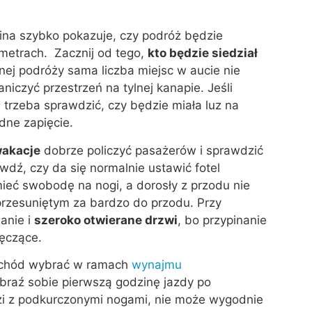
na szybko pokazuje, czy podróż będzie
metrach. Zacznij od tego,
kto będzie siedział
nnej podróży sama liczba miejsc w aucie nie
niczyć przestrzeń na tylnej kanapie. Jeśli
 trzeba sprawdzić, czy będzie miała luz na
dne zapięcie.
wakacje
dobrze policzyć pasażerów i sprawdzić
wdź, czy da się normalnie ustawić fotel
ieć swobodę na nogi, a dorosły z przodu nie
 przesuniętym za bardzo do przodu. Przy
anie i
szeroko otwierane drzwi
, bo przypinanie
ęczące.
amochód wybrać w ramach
wynajmu
yobraź sobie pierwszą godzinę jazdy po
dzi z podkurczonymi nogami, nie może wygodnie