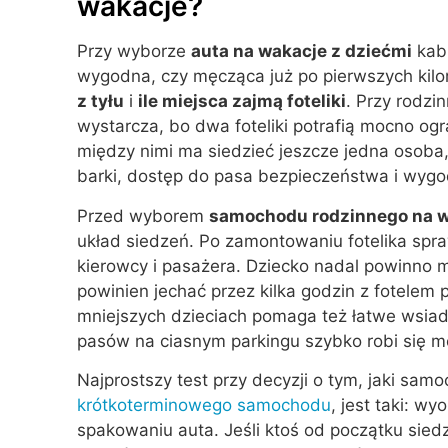
wakacje?
Przy wyborze
auta na wakacje z dziećmi
kabi
wygodna, czy męcząca już po pierwszych kilo
z tyłu
i
ile miejsca zajmą foteliki
. Przy rodzi
wystarcza, bo dwa foteliki potrafią mocno ogra
między nimi ma siedzieć jeszcze jedna osoba,
barki, dostęp do pasa bezpieczeństwa i wygo
Przed wyborem
samochodu rodzinnego na 
układ siedzeń. Po zamontowaniu fotelika spra
kierowcy i pasażera. Dziecko nadal powinno m
powinien jechać przez kilka godzin z fotelem
mniejszych dzieciach pomaga też łatwe wsiad
pasów na ciasnym parkingu szybko robi się m
Najprostszy test przy decyzji o tym, jaki s
krótkoterminowego samochodu
, jest taki: w
spakowaniu auta. Jeśli ktoś od początku sie