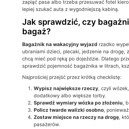
zapiąć pasa albo trzeba przesuwać fotel kiero
lepiej szukać auta z wygodniejszą kabiną.
Jak sprawdzić, czy bagażn
bagaż?
Bagażnik na wakacyjny wyjazd
rzadko wypeł
ubraniami dzieci, plecaki, jedzenie na drogę, 
chcą mieć pod ręką po dojeździe. Dlatego pr
sprawdzić pojemność bagażnika w litrach, kszt
Najprościej przejść przez krótką checklistę:
Wypisz największe rzeczy
, czyli wózek
dodatkowy albo większe torby.
Sprawdź wymiary wózka po złożeniu
, 
Policz twarde walizki osobno
, ponieważ 
Zostaw miejsce na rzeczy na drogę
, kt
pasażerów.