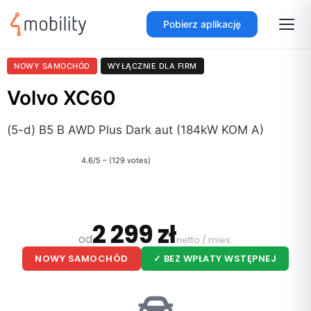
Pobierz aplikację
NOWY SAMOCHÓD
WYŁĄCZNIE DLA FIRM
Volvo XC60
(5-d) B5 B AWD Plus Dark aut (184kW KOM A)
4.6/5 – (129 votes)
2 299 zł
od
netto / mies.
NOWY SAMOCHÓD
✓ BEZ WPŁATY WSTĘPNEJ