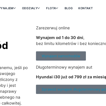
YNAJEM
ODDZIAŁY
FLOTA
BLOG
KONTAKT
Zarezerwuj online
Wynajem od 1 do 30 dni
,
ód
bez limitu kilometrów i bez konieczn
Wynajem samochodów
Długoterminowy wynajem aut
nemu, jeśli po
 swojego
Hyundai i30 już od 799 zł za miesi
liczony z
by i jest
Sprawdź wynajem długoterminowy au
 naprawy
rzebnego na
całkowitej.