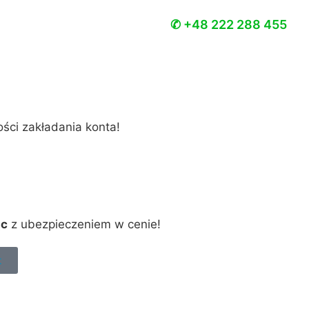
✆ +48 222 288 455
ości zakładania konta!
ąc
z ubezpieczeniem w cenie!
t