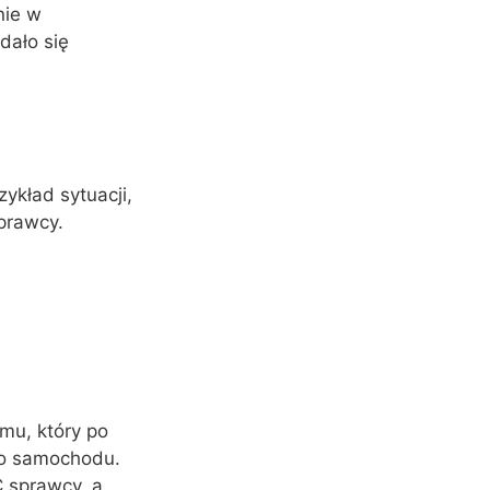
nie w
dało się
mu, który po
ego samochodu.
C sprawcy, a