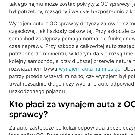
takiego najmu może zostać pokryty z OC sprawcy, j
był potrzebny, rozsądny i wynikał bezpośrednio z kol
Wynajem auta z OC sprawcy dotyczy zarówno szko
częściowej, jak i szkody całkowitej. Przy szkodzie 
samochód zastępczy pomaga normalnie funkcjonow
czas naprawy. Przy szkodzie całkowitej auto zastę
potrzebne do momentu, w którym da się rozsądnie
kolejny samochód, a przy dłuższej przerwie natura
rozwiązaniem bywa
wynajem auta na miesiąc
. Ube
patrzy przede wszystkim na to, czy wynajem był po
trwał rozsądnie długo i czy wybrane auto odpowiada
uszkodzonego pojazdu.
Kto płaci za wynajem auta z O
sprawcy?
Za auto zastępcze po kolizji odpowiada ubezpieczy