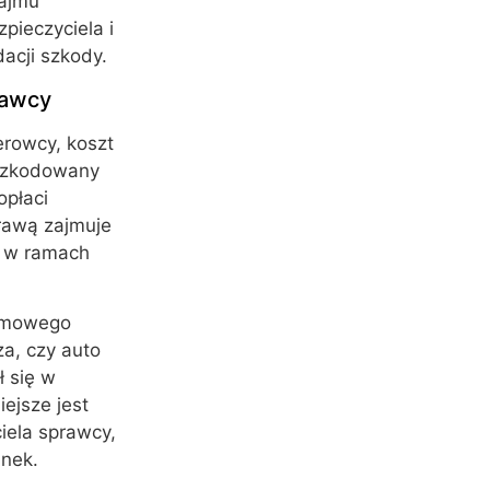
najmu
pieczyciela i
acji szkody.
rawcy
erowcy, koszt
oszkodowany
opłaci
rawą zajmuje
ji w ramach
lemowego
za, czy auto
ł się w
ejsze jest
ciela sprawcy,
unek.