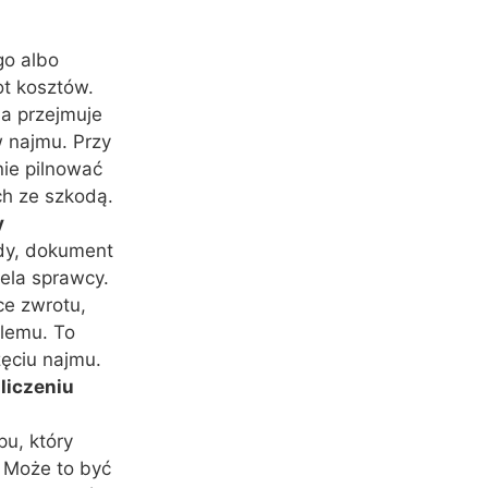
o albo
ot kosztów.
a przejmuje
 najmu. Przy
nie pilnować
ch ze szkodą.
y
dy, dokument
ela sprawcy.
ce zwrotu,
blemu. To
zęciu najmu.
liczeniu
u, który
. Może to być