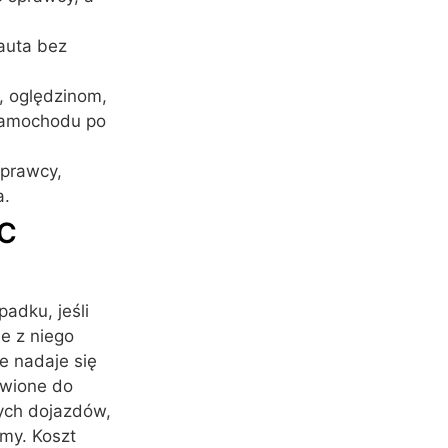
auta bez
 oględzinom,
 samochodu po
sprawcy,
a.
OC
adku, jeśli
e z niego
ie nadaje się
awione do
ych dojazdów,
my. Koszt