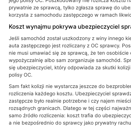
jego polisy OC. Poszkodowany nie rozlicza kosztu 
prywatnie ze sprawcą, tylko zgłasza sprawę do ubez
korzysta z samochodu zastępczego w ramach likwid
Koszt wynajmu pokrywa ubezpieczyciel sp
Jeśli samochód został uszkodzony z winy innego ki
auta zastępczego jest rozliczany z OC sprawcy. P
nie musi umawiać się ze sprawcą, że ten osobiście 
wypożyczalnię albo sam zorganizuje samochód. Sp
się ubezpieczyciel, który odpowiada za skutki koliz
polisy OC.
Sam fakt kolizji nie wystarcza jeszcze do bezprob
rozliczenia każdego kosztu. Ubezpieczyciel sprawd
zastępcze było realnie potrzebne i czy najem mieści
rozsądnych granicach. Dlatego w tej części najważni
samo źródło rozliczenia: koszt trafia do ubezpieczy
a nie bezpośrednio do sprawcy jako prywatny rach