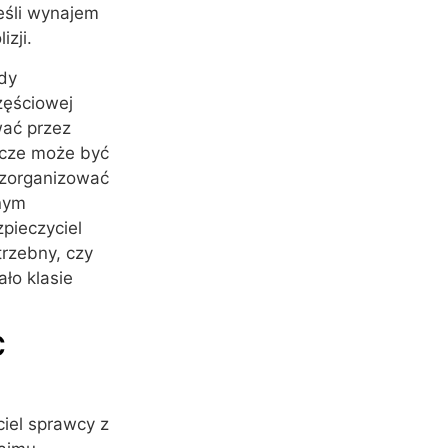
eśli wynajem
izji.
dy
częściowej
ać przez
pcze może być
 zorganizować
lnym
zpieczyciel
trzebny, czy
ło klasie
C
ciel sprawcy z