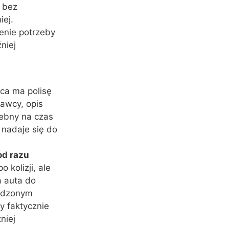
 bez
ej.
lenie potrzeby
niej
wca ma polisę
awcy, opis
zebny na czas
 nadaje się do
od razu
kolizji, ale
 auta do
kodzonym
y faktycznie
niej