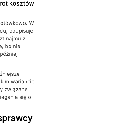
wrot kosztów
zgotówkowo. W
du, podpisuje
zt najmu z
, bo nie
później
źniejsze
akim wariancie
ty związane
egania się o
 sprawcy