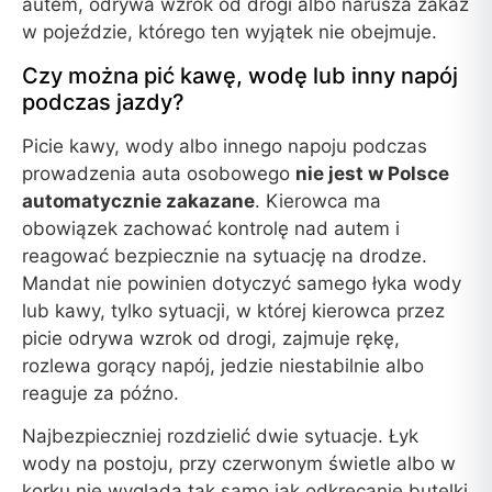
autem, odrywa wzrok od drogi albo narusza zakaz
w pojeździe, którego ten wyjątek nie obejmuje.
Czy można pić kawę, wodę lub inny napój
podczas jazdy?
Picie kawy, wody albo innego napoju podczas
prowadzenia auta osobowego
nie jest w Polsce
automatycznie zakazane
. Kierowca ma
obowiązek zachować kontrolę nad autem i
reagować bezpiecznie na sytuację na drodze.
Mandat nie powinien dotyczyć samego łyka wody
lub kawy, tylko sytuacji, w której kierowca przez
picie odrywa wzrok od drogi, zajmuje rękę,
rozlewa gorący napój, jedzie niestabilnie albo
reaguje za późno.
Najbezpieczniej rozdzielić dwie sytuacje. Łyk
wody na postoju, przy czerwonym świetle albo w
korku nie wygląda tak samo jak odkręcanie butelki