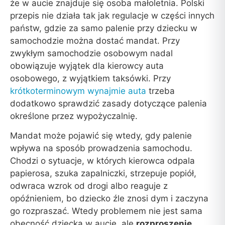
że w aucie znajduje się osoba małoletnia. Polski
przepis nie działa tak jak regulacje w części innych
państw, gdzie za samo palenie przy dziecku w
samochodzie można dostać mandat. Przy
zwykłym samochodzie osobowym nadal
obowiązuje wyjątek dla kierowcy auta
osobowego, z wyjątkiem taksówki. Przy
krótkoterminowym wynajmie auta
trzeba
dodatkowo sprawdzić zasady dotyczące palenia
określone przez wypożyczalnię.
Mandat może pojawić się wtedy, gdy palenie
wpływa na sposób prowadzenia samochodu.
Chodzi o sytuacje, w których kierowca odpala
papierosa, szuka zapalniczki, strzepuje popiół,
odwraca wzrok od drogi albo reaguje z
opóźnieniem, bo dziecko źle znosi dym i zaczyna
go rozpraszać. Wtedy problemem nie jest sama
obecność dziecka w aucie, ale
rozproszenie