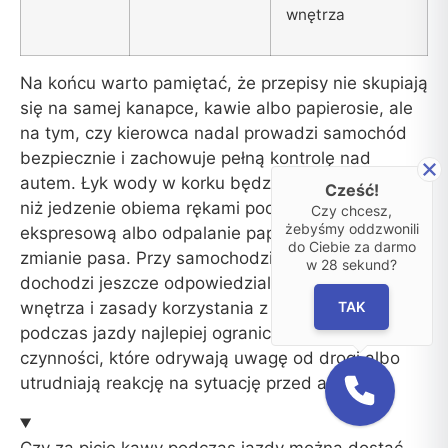
wnętrza
Na końcu warto pamiętać, że przepisy nie skupiają
się na samej kanapce, kawie albo papierosie, ale
na tym, czy kierowca nadal prowadzi samochód
bezpiecznie i zachowuje pełną kontrolę nad
autem. Łyk wody w korku będzie oceniany inaczej
Cześć!
niż jedzenie obiema rękami podczas jazdy drogą
Czy chcesz,
żebyśmy oddzwonili
ekspresową albo odpalanie papierosa przy
do Ciebie za darmo
zmianie pasa. Przy samochodzie z wynajmu
w
28
sekund?
dochodzi jeszcze odpowiedzialność za stan
TAK
wnętrza i zasady korzystania z pojazdu. Dlatego
podczas jazdy najlepiej ograniczyć wszystkie
czynności, które odrywają uwagę od drogi albo
utrudniają reakcję na sytuację przed autem.
Czy za picie kawy podczas jazdy można dostać