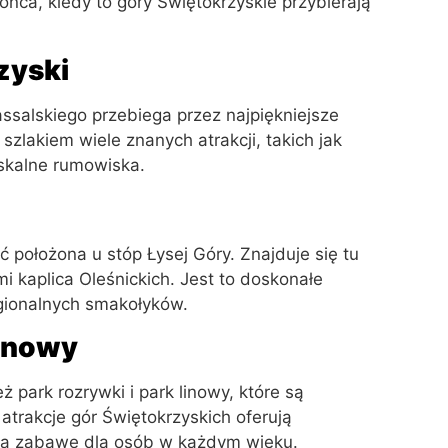
ca, kiedy to góry Świętokrzyskie przybierają
zyski
salskiego przebiega przez najpiękniejsze
szlakiem wiele znanych atrakcji, takich jak
 skalne rumowiska.
położona u stóp Łysej Góry. Znajduje się tu
i kaplica Oleśnickich. Jest to doskonałe
egionalnych smakołyków.
Linowy
 park rozrywki i park linowy, które są
 atrakcje gór Świętokrzyskich oferują
łą zabawę dla osób w każdym wieku.