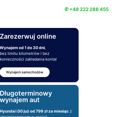
✆ +48 222 288 455
Zarezerwuj online
Wynajem od 1 do 30 dni
,
bez limitu kilometrów i bez
konieczności zakładania konta!
Wynajem samochodów
Długoterminowy
wynajem aut
Hyundai i30 już od 799 zł za miesiąc
z
ubezpieczeniem w cenie!