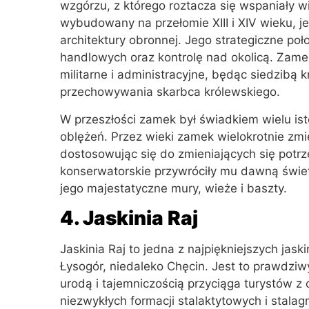
wzgórzu, z którego roztacza się wspaniały w
wybudowany na przełomie XIII i XIV wieku, 
architektury obronnej. Jego strategiczne po
handlowych oraz kontrolę nad okolicą. Zame
militarne i administracyjne, będąc siedzibą
przechowywania skarbca królewskiego.
W przeszłości zamek był świadkiem wielu is
oblężeń. Przez wieki zamek wielokrotnie zmie
dostosowując się do zmieniających się potr
konserwatorskie przywróciły mu dawną świe
jego majestatyczne mury, wieże i baszty.
4. Jaskinia Raj
Jaskinia Raj to jedna z najpiękniejszych jas
Łysogór, niedaleko Chęcin. Jest to prawdziw
urodą i tajemniczością przyciąga turystów z c
niezwykłych formacji stalaktytowych i stala