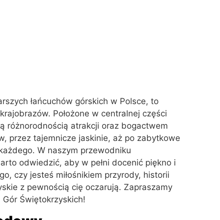
arszych łańcuchów górskich w Polsce, to
h krajobrazów. Położone w centralnej części
ją różnorodnością atrakcji oraz bogactwem
, przez tajemnicze jaskinie, aż po zabytkowe
la każdego. W naszym przewodniku
rto odwiedzić, aby w pełni docenić piękno i
o, czy jesteś miłośnikiem przyrody, historii
skie z pewnością cię oczarują. Zapraszamy
i Gór Świętokrzyskich!