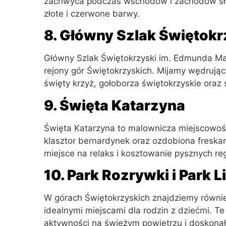
zachwyca podczas wschodów i zachodów słoń
złote i czerwone barwy.
8. Główny Szlak Świętokr
Główny Szlak Świętokrzyski im. Edmunda Mas
rejony gór Świętokrzyskich. Mijamy wędrując 
święty krzyż, gołoborza świętokrzyskie oraz
9. Święta Katarzyna
Święta Katarzyna to malownicza miejscowość 
klasztor bernardynek oraz ozdobiona freskam
miejsce na relaks i kosztowanie pysznych r
10. Park Rozrywki i Park 
W górach Świętokrzyskich znajdziemy również
idealnymi miejscami dla rodzin z dziećmi. Te
aktywności na świeżym powietrzu i doskona