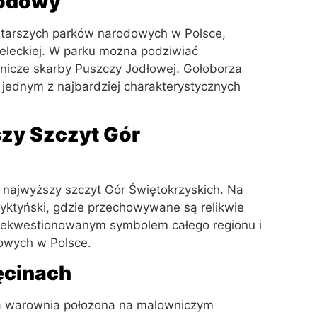
rodowy
jstarszych parków narodowych w Polsce,
ieleckiej. W parku można podziwiać
dnicze skarby Puszczy Jodłowej. Gołoborza
ą jednym z najbardziej charakterystycznych
szy Szczyt Gór
o najwyższy szczyt Gór Świętokrzyskich. Na
dyktyński, gdzie przechowywane są relikwie
 niekwestionowanym symbolem całego regionu i
kowych w Polsce.
ęcinach
a warownia położona na malowniczym