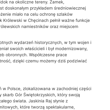
idok na okoliczne tereny. Zamek,
jest doskonałym przykładem średniowiecznej
łożenie miało na celu ochronę szlaków
k Królewski w Chęcinach pełnił ważne funkcje
 królewskich namiestników oraz miejscem
totnych wydarzeń historycznych, w tym wojen i
niał swoich właścicieli i był modernizowany,
zeb obronnych. Współczesne prace
tność, dzięki czemu możemy dziś podziwiać
kiń w Polsce, zlokalizowana w zachodniej części
y skarb Gór Świętokrzyskich, który swoją
ałego świata. Jaskinia Raj słynie z
gmitowych, które tworzą spektakularne,