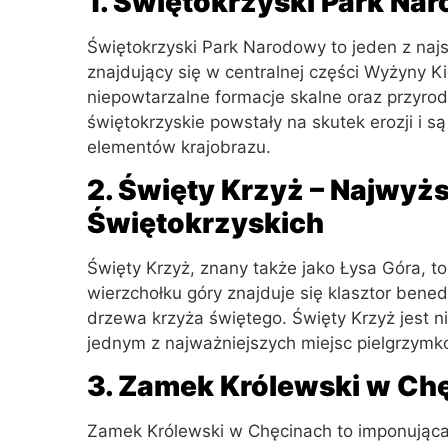
1. Świętokrzyski Park Na
Świętokrzyski Park Narodowy to jeden z na
znajdujący się w centralnej części Wyżyny K
niepowtarzalne formacje skalne oraz przyro
świętokrzyskie powstały na skutek erozji i s
elementów krajobrazu.
2. Święty Krzyż – Najwyż
Świętokrzyskich
Święty Krzyż, znany także jako Łysa Góra, t
wierzchołku góry znajduje się klasztor bene
drzewa krzyża świętego. Święty Krzyż jest
jednym z najważniejszych miejsc pielgrzym
3. Zamek Królewski w Ch
Zamek Królewski w Chęcinach to imponując