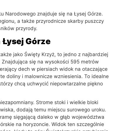
u Narodowego znajduje się na Łysej Górze.
regionu, a także przyrodnicze skarby puszczy
śników przyrody.
 Łysej Górze
akże jako Święty Krzyż, to jedno z najbardziej
. Znajdująca się na wysokości 595 metrów
erający dech w piersiach widok na otaczające
ęte doliny i malownicze wzniesienia. To idealne
, którzy chcą uchwycić niepowtarzalne piękno
ezapomniany. Strome stoki i wielkie bloki
owiska, dodają temu miejscu surowego uroku.
oramę sięgającą daleko w głąb województwa
órskie na horyzoncie. Widok ten szczególnie