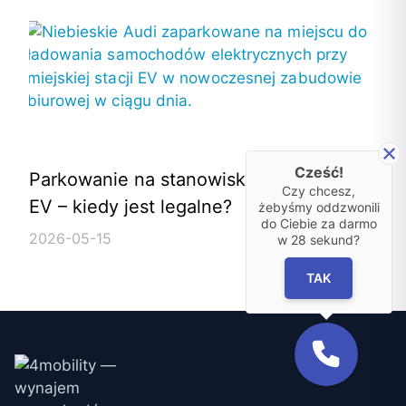
Cześć!
Parkowanie na stanowisku ładowania
Czy chcesz,
EV – kiedy jest legalne?
żebyśmy oddzwonili
do Ciebie za darmo
2026-05-15
w
28
sekund?
TAK