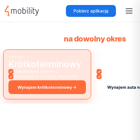
Pobierz aplikację
na dowolny okres
na każdą potrzebę
Elastyczna wypożyczalnia
na dowolny okres
samochodów
1–60 DNI
1–12 MIESIĘCY
Krótkoterminowy
Na miesią
Nielimitowane kilometry
Dostępne od ręki, b
Rezerwacja w 2 minuty, bez konta
Ubezpieczenie i ser
Wynajem krótkoterminowy
Wynajem auta n
Wynajem od 1 do 60 dni
Nielimitowane kilometry
Zarezerwuj w 2 minuty