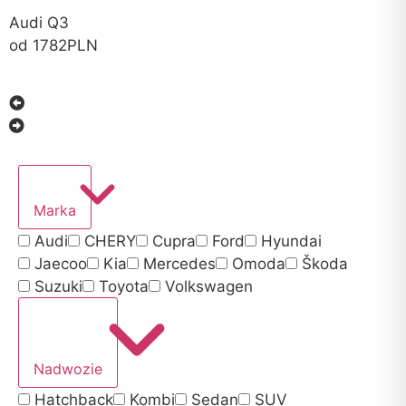
Audi Q3
od 1782PLN
Marka
Audi
CHERY
Cupra
Ford
Hyundai
Jaecoo
Kia
Mercedes
Omoda
Škoda
Suzuki
Toyota
Volkswagen
Nadwozie
Hatchback
Kombi
Sedan
SUV