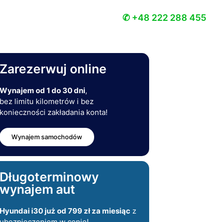
✆ +48 222 288 455
Zarezerwuj online
Wynajem od 1 do 30 dni
,
bez limitu kilometrów i bez
konieczności zakładania konta!
Wynajem samochodów
Długoterminowy
wynajem aut
Hyundai i30 już od 799 zł za miesiąc
z
ubezpieczeniem w cenie!