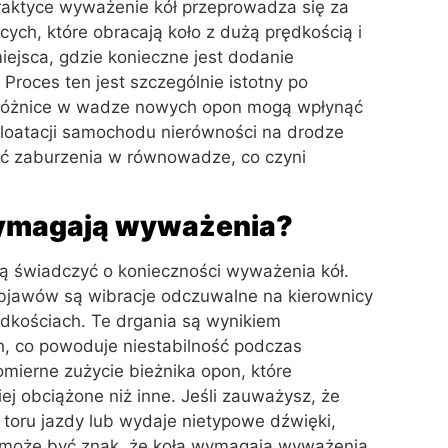
raktyce wyważenie kół przeprowadza się za
ch, które obracają koło z dużą prędkością i
iejsca, gdzie konieczne jest dodanie
Proces ten jest szczególnie istotny po
 różnice w wadze nowych opon mogą wpłynąć
ploatacji samochodu nierówności na drodze
ć zaburzenia w równowadze, co czyni
wymagają wyważenia?
gą świadczyć o konieczności wyważenia kół.
objawów są wibracje odczuwalne na kierownicy
dkościach. Te drgania są wynikiem
h, co powoduje niestabilność podczas
ierne zużycie bieżnika opon, które
ej obciążone niż inne. Jeśli zauważysz, że
toru jazdy lub wydaje nietypowe dźwięki,
eż może być znak, że koła wymagają wyważenia.