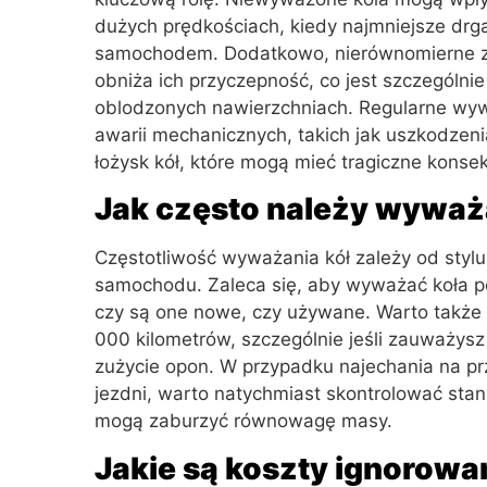
dużych prędkościach, kiedy najmniejsze drg
samochodem. Dodatkowo, nierównomierne z
obniża ich przyczepność, co jest szczególnie
oblodzonych nawierzchniach. Regularne wyw
awarii mechanicznych, takich jak uszkodzen
łożysk kół, które mogą mieć tragiczne kons
Jak często należy wyważ
Częstotliwość wyważania kół zależy od styl
samochodu. Zaleca się, aby wyważać koła po
czy są one nowe, czy używane. Warto takż
000 kilometrów, szczególnie jeśli zauważysz
zużycie opon. W przypadku najechania na prz
jezdni, warto natychmiast skontrolować sta
mogą zaburzyć równowagę masy.
Jakie są koszty ignorowa