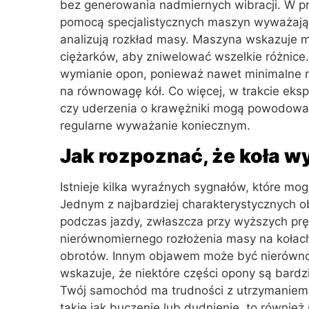
bez generowania nadmiernych wibracji. W p
pomocą specjalistycznych maszyn wyważający
analizują rozkład masy. Maszyna wskazuje m
ciężarków, aby zniwelować wszelkie różnice. 
wymianie opon, ponieważ nawet minimalne
na równowagę kół. Co więcej, w trakcie eks
czy uderzenia o krawężniki mogą powodowa
regularne wyważanie koniecznym.
Jak rozpoznać, że koła 
Istnieje kilka wyraźnych sygnałów, które mo
Jednym z najbardziej charakterystycznych 
podczas jazdy, zwłaszcza przy wyższych prę
nierównomiernego rozłożenia masy na kołac
obrotów. Innym objawem może być nierównom
wskazuje, że niektóre części opony są bardzi
Twój samochód ma trudności z utrzymaniem 
takie jak buczenie lub dudnienie, to równi