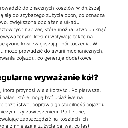
rowadzić do znacznych kosztów w dłuższej
ą się do szybszego zużycia opon, co oznacza
owo, zwiększone obciążenie układu
osztownych napraw, które można łatwo uniknąć
niewyważonymi kołami wpływają także na
bciążone koła zwiększają opór toczenia. W
mu może prowadzić do awarii mechanicznych,
lowania pojazdu, co generuje dodatkowe
regularne wyważanie kół?
 która przynosi wiele korzyści. Po pierwsze,
i hałas, które mogą być uciążliwe na
zpieczeństwo, poprawiając stabilność pojazdu
iczym czy zawieszeniem. Po trzecie,
walając zaoszczędzić na kosztach ich
ła zmniejszają zużycie paliwa, co jest