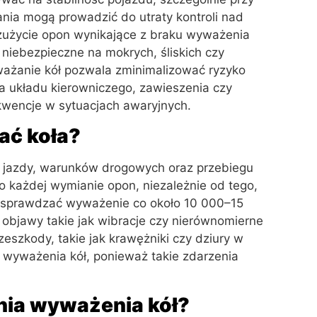
ania mogą prowadzić do utraty kontroli nad
użycie opon wynikające z braku wyważenia
 niebezpieczne na mokrych, śliskich czy
ażanie kół pozwala zminimalizować ryzyko
ia układu kierowniczego, zawieszenia czy
ekwencje w sytuacjach awaryjnych.
ać koła?
u jazdy, warunków drogowych oraz przebiegu
 każdej wymianie opon, niezależnie od tego,
e sprawdzać wyważenie co około 10 000–15
 objawy takie jak wibracje czy nierównomierne
eszkody, takie jak krawężniki czy dziury w
n wyważenia kół, ponieważ takie zdarzenia
nia wyważenia kół?