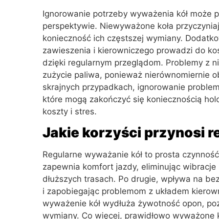
Ignorowanie potrzeby wyważenia kół może p
perspektywie. Niewyważone koła przyczyniaj
konieczność ich częstszej wymiany. Dodatk
zawieszenia i kierowniczego prowadzi do k
dzięki regularnym przeglądom. Problemy z 
zużycie paliwa, ponieważ nierównomiernie o
skrajnych przypadkach, ignorowanie proble
które mogą zakończyć się koniecznością ho
koszty i stres.
Jakie korzyści przynosi 
Regularne wyważanie kół to prosta czynność,
zapewnia komfort jazdy, eliminując wibracje 
dłuższych trasach. Po drugie, wpływa na be
i zapobiegając problemom z układem kierown
wyważenie kół wydłuża żywotność opon, poz
wymiany. Co więcej, prawidłowo wyważone ko