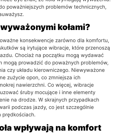
do poważniejszych problemów technicznych,
zauważysz.
niewyważonymi kołami?
oważne konsekwencje zarówno dla komfortu,
kutków są irytujące wibracje, które przenoszą
 pojazdu. Chociaż na początku mogą wydawać
sem mogą prowadzić do poważnych problemów,
nia czy układu kierowniczego. Niewyważone
ne zużycie opon, co zmniejsza ich
mokrej nawierzchni. Co więcej, wibracje
uzować śruby mocujące i inne elementy
nie na drodze. W skrajnych przypadkach
rii podczas jazdy, co jest szczególnie
h prędkościach.
ła wpływają na komfort