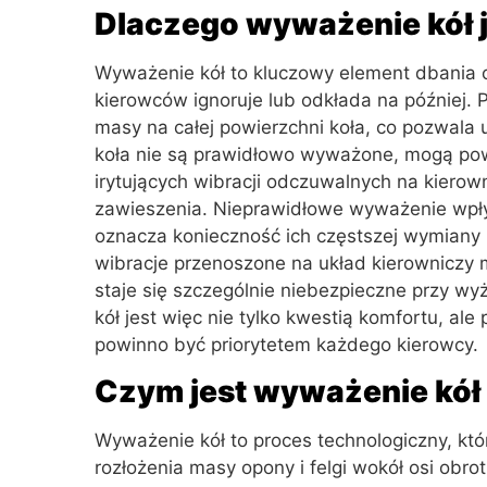
Dlaczego wyważenie kół 
Wyważenie kół to kluczowy element dbania o
kierowców ignoruje lub odkłada na później.
masy na całej powierzchni koła, co pozwala u
koła nie są prawidłowo wyważone, mogą p
irytujących wibracji odczuwalnych na kiero
zawieszenia. Nieprawidłowe wyważenie wpły
oznacza konieczność ich częstszej wymiany 
wibracje przenoszone na układ kierowniczy 
staje się szczególnie niebezpieczne przy w
kół jest więc nie tylko kwestią komfortu, al
powinno być priorytetem każdego kierowcy.
Czym jest wyważenie kół i
Wyważenie kół to proces technologiczny, kt
rozłożenia masy opony i felgi wokół osi obro